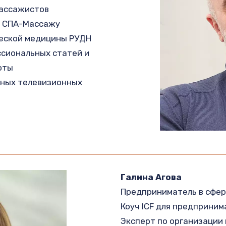
ассажистов
о СПА-Массажу
еской медицины РУДН
ссиональных статей и 
оты
ных телевизионных 
Галина Агова
Предприниматель в сфере
Коуч ICF для предприним
Эксперт по организации 