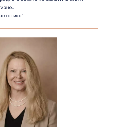
ионе.,
эстетике".