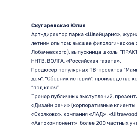
Скугаревская Юлия
Арт-директор парка «Швейцария», журна
летним опытом: высшее филологическое о
Лобачевского), выпускница школы “ПРАКТ
ННТВ, ВОЛГА, «Российская газета».
Продюсер популярных ТВ-проектов “Мами
дом”, “Сборник историй”, производство к
“под ключ”.
Тренер публичных выступлений, презента
«Дизайн речи» (корпоративные клиенты 
«Сколково», компания «ЛАД», «Ultrawood»,
«Автокомпонент», более 200 частных уч