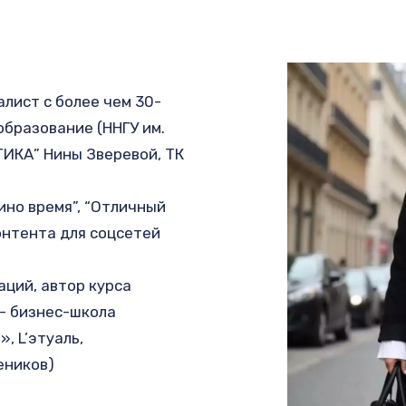
лист с более чем 30-
бразование (ННГУ им. 
ИКА” Нины Зверевой, ТК 
но время”, “Отличный 
онтента для соцсетей 
ций, автор курса 
- бизнес-школа 
 L’этуаль, 
еников)