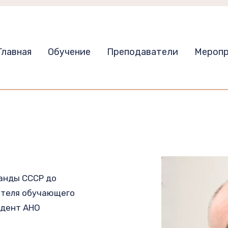
Главная
Обучение
Преподаватели
Меропр
анды СССР до 
ителя обучающего 
дент АНО 